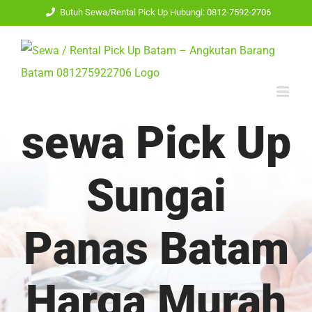
Skip
Butuh Sewa/Rental Pick Up Hubungi: 0812-7592-2706
to
content
sewa Pick Up
Sungai
Panas Batam
Harga Murah