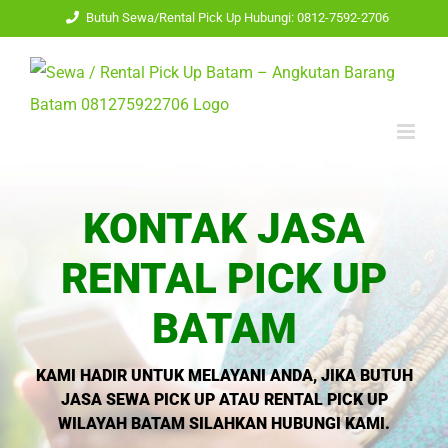
Skip
Butuh Sewa/Rental Pick Up Hubungi: 0812-7592-2706
to
content
KONTAK JASA
RENTAL PICK UP
BATAM
KAMI HADIR UNTUK MELAYANI ANDA, JIKA BUTUH
JASA SEWA PICK UP ATAU RENTAL PICK UP
WILAYAH BATAM SILAHKAN HUBUNGI KAMI.