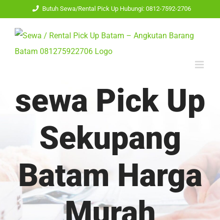
Skip
Butuh Sewa/Rental Pick Up Hubungi: 0812-7592-2706
to
content
sewa Pick Up
Sekupang
Batam Harga
Murah