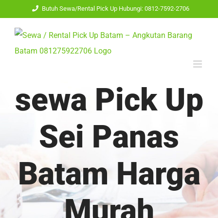
Skip
Butuh Sewa/Rental Pick Up Hubungi: 0812-7592-2706
to
content
sewa Pick Up
Sei Panas
Batam Harga
Murah