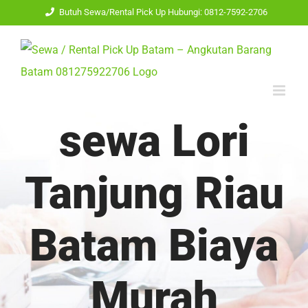
Skip
Butuh Sewa/Rental Pick Up Hubungi: 0812-7592-2706
to
content
sewa Lori
Tanjung Riau
Batam Biaya
Murah