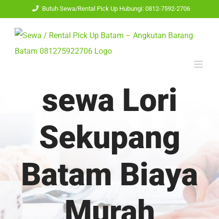
Skip
Butuh Sewa/Rental Pick Up Hubungi: 0812-7592-2706
to
content
sewa Lori
Sekupang
Batam Biaya
Murah