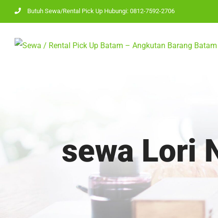
Skip
Butuh Sewa/Rental Pick Up Hubungi: 0812-7592-2706
to
content
sewa Lori 