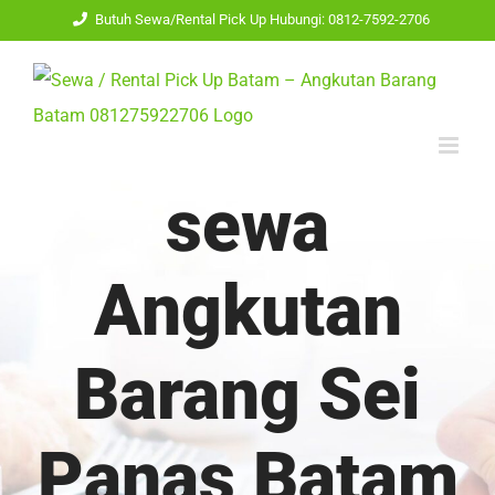
Skip
Butuh Sewa/Rental Pick Up Hubungi: 0812-7592-2706
to
content
sewa
Angkutan
Barang Sei
Panas Batam