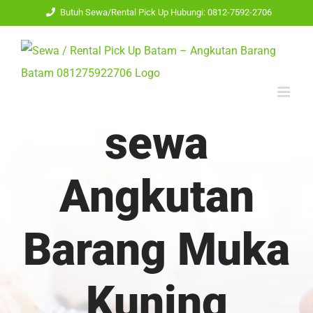
Skip
Butuh Sewa/Rental Pick Up Hubungi: 0812-7592-2706
to
content
sewa
Angkutan
Barang Muka
Kuning