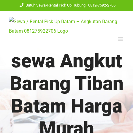
Skip
Butuh Sewa/Rental Pick Up Hubungi: 0812-7592-2706
to
content
sewa Angkut
Barang Tiban
Batam Harga
Murah