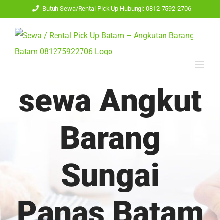
Skip
Butuh Sewa/Rental Pick Up Hubungi: 0812-7592-2706
to
content
sewa Angkut
Barang
Sungai
Panas Batam