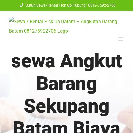
Skip
Butuh Sewa/Rental Pick Up Hubungi: 0812-7592-2706
to
content
sewa Angkut
Barang
Sekupang
Batam Biaya