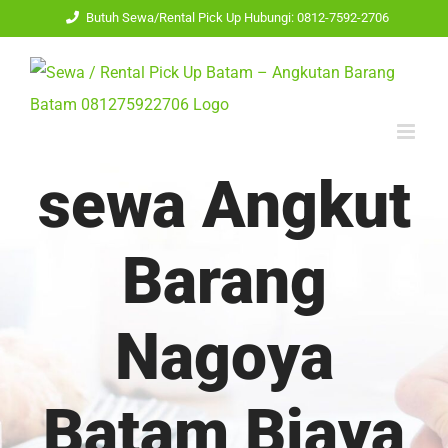
Skip
Butuh Sewa/Rental Pick Up Hubungi: 0812-7592-2706
to
content
sewa Angkut
Barang
Nagoya
Batam Biaya