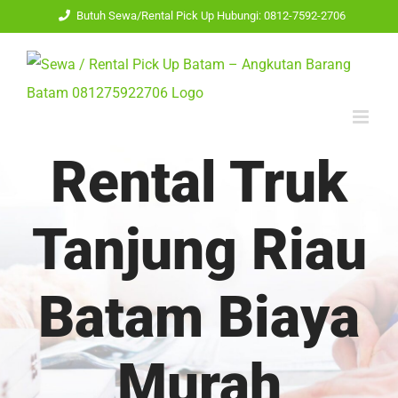
Skip
Butuh Sewa/Rental Pick Up Hubungi: 0812-7592-2706
to
content
Rental Truk
Tanjung Riau
Batam Biaya
Murah