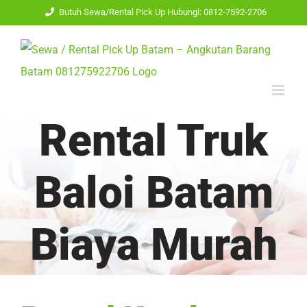
Skip
Butuh Sewa/Rental Pick Up Hubungi: 0812-7592-2706
to
content
Rental Truk
Baloi Batam
Biaya Murah