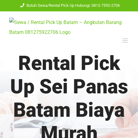
Skip
Butuh Sewa/Rental Pick Up Hubungi: 0812-7592-2706
to
content
Rental Pick
Up Sei Panas
Batam Biaya
Murah