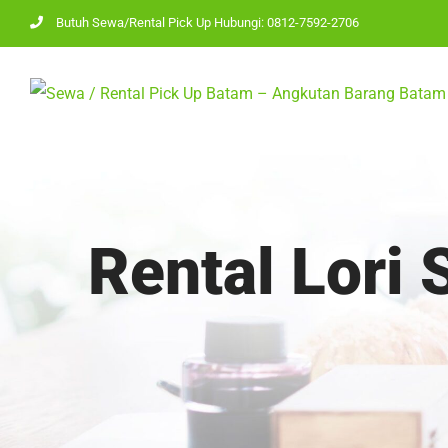
Skip
Butuh Sewa/Rental Pick Up Hubungi: 0812-7592-2706
to
content
Rental Lori