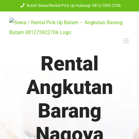
Skip
Butuh Sewa/Rental Pick Up Hubungi: 0812-7592-2706
to
content
Rental
Angkutan
Barang
Nagoya