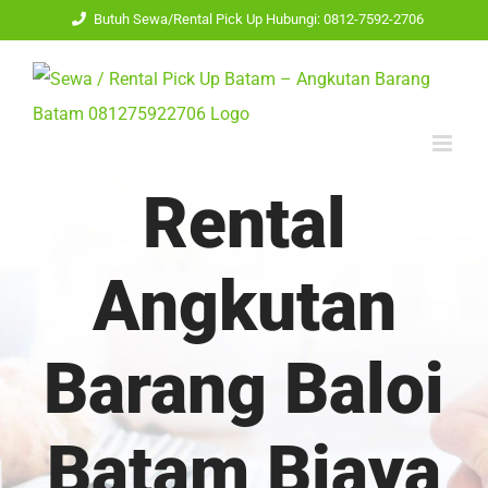
Skip
Butuh Sewa/Rental Pick Up Hubungi: 0812-7592-2706
to
content
Rental
Angkutan
Barang Baloi
Batam Biaya